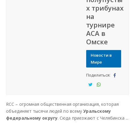
х трибунах
Наша сеть
на
турнире
Наши проекты
ACA в
Омске
Дать объявление
Новости в
Создать веб-сайт
Мире
Поделиться:
Под
ели
Под
Под
тьс
ели
ели
RCC – огромная общественная организация, которая
я
тьс
тьс
объединяет тысячи людей по всему
Уральскому
я
я
федеральному округу
. Сюда приезжают с Челябинска ...