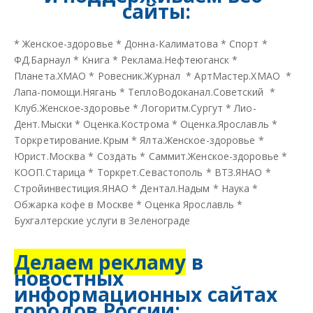
сайты:
*
Женское-здоровье
*
Донна-Калиматова
*
Спорт
*
ФД.Барнаул
*
Книга
*
Реклама.Нефтеюганск
*
Планета.ХМАО
*
Ровесник.Журнал
*
АртМастер.ХМАО
*
Лапа-помощи.Нягань
*
ТеплоВодоканал.Советский
*
Клуб.Женское-здоровье
*
Логоритм.Сургут
*
Лио-
Дент.Мыски
*
Оценка.Кострома
*
Оценка.Ярославль
*
Торкретирование.Крым
*
Ялта.Женское-здоровье
*
Юрист.Москва
*
Создать
*
Саммит.Женское-здоровье
*
КООП.Старица
*
Торкрет.Севастополь
*
ВТЗ.ЯНАО
*
Стройинвестиция.ЯНАО
*
Дентал.Надым
*
Наука
*
Обжарка кофе в Москве
*
Оценка Ярославль
*
Бухгалтерские услуги в Зеленограде
Делаем рекламу
в
новостных
информационных сайтах
городов России: